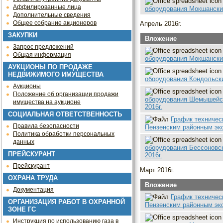
Аффилированные лица
оборудования Мокшански
Дополнительные сведения
Общее собрание акционеров
Апрель 2016г.
ЗАКУПКИ
Вложение
Запрос предложений
Общая информация
оборудования Мокшански
АУКЦИОНЫ ПО ПРОДАЖЕ
НЕДВИЖИМОГО ИМУЩЕСТВА
оборудования Кондольск
Аукционы
Положение об организации продажи
оборудования Шемышейск
имущества на аукционе
2016г.
СОЦИАЛЬНАЯ ОТВЕТСТВЕННОСТЬ
График техничес
Правила безопасности
Пензенским районным экс
Политика обработки персональных
данных
оборудования Бессоновс
ПРЕЙСКУРАНТ
2016г.
Прейскурант
Март 2016г.
ОХРАНА ТРУДА
Вложение
Документация
График техничес
ОРГАНИЗАЦИЯ РАБОТ В ОХРАННОЙ
Пензенским районным экс
ЗОНЕ ГС
Инструкция по использованию газа в