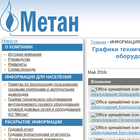
Jump to navigation
Новости
Главная
›
ИНФОРМАЦИЯ
О КОМПАНИИ
Вы здесь
Графики технич
История компании
оборудо
Руководство
Реквизиты
Схема проезда
Май 2016г.
ИНФОРМАЦИЯ ДЛЯ НАСЕЛЕНИЯ
Вложение
Памятка по безопасному пользованию
газовыми приборами и эксплуатации
оборудования Шемышейск
дымоходов
График технического обслуживания
внутридомового газового оборудования
оборудования Кондольск
службой домовых сетей и оборудования
АО "Метан"
оборудования Пензенским
РАСКРЫТИЕ ИНФОРМАЦИИ
Годовой отчет
оборудования Бессоновск
Годовая бухгалтерская отчетность
Устав и внутренние документы