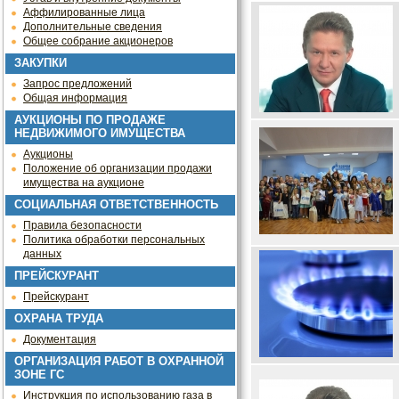
Аффилированные лица
Дополнительные сведения
Общее собрание акционеров
ЗАКУПКИ
Запрос предложений
Общая информация
АУКЦИОНЫ ПО ПРОДАЖЕ
НЕДВИЖИМОГО ИМУЩЕСТВА
Аукционы
Положение об организации продажи
имущества на аукционе
СОЦИАЛЬНАЯ ОТВЕТСТВЕННОСТЬ
Правила безопасности
Политика обработки персональных
данных
ПРЕЙСКУРАНТ
Прейскурант
ОХРАНА ТРУДА
Документация
ОРГАНИЗАЦИЯ РАБОТ В ОХРАННОЙ
ЗОНЕ ГС
Инструкция по использованию газа в