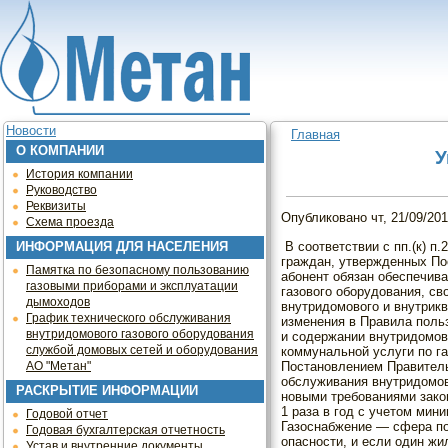
Jump to navigation
Новости
Главная
О КОМПАНИИ
Вы здесь
У
История компании
Руководство
Реквизиты
Опубликовано
чт, 21/09/201
Схема проезда
В соответствии с пп.(к) п
ИНФОРМАЦИЯ ДЛЯ НАСЕЛЕНИЯ
граждан, утвержденных По
Памятка по безопасному пользованию
абонент обязан обеспечив
газовыми приборами и эксплуатации
газового оборудования, с
дымоходов
внутридомового и внутрикв
График технического обслуживания
изменения в Правила польз
внутридомового газового оборудования
и содержании внутридомово
службой домовых сетей и оборудования
коммунальной услуги по г
Постановлением Правитель
АО "Метан"
обслуживания внутридомово
РАСКРЫТИЕ ИНФОРМАЦИИ
новыми требованиями зако
1 раза в год с учетом ми
Годовой отчет
Газоснабжение — сфера п
Годовая бухгалтерская отчетность
опасности, и если один жи
Устав и внутренние документы