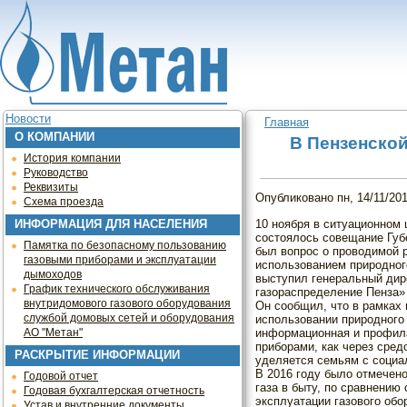
Jump to navigation
Новости
Главная
О КОМПАНИИ
Вы здесь
В Пензенско
История компании
Руководство
Реквизиты
Опубликовано
пн, 14/11/201
Схема проезда
10 ноября в ситуационном
ИНФОРМАЦИЯ ДЛЯ НАСЕЛЕНИЯ
состоялось совещание Губ
Памятка по безопасному пользованию
был вопрос о проводимой 
газовыми приборами и эксплуатации
использованием природного
дымоходов
выступил генеральный дир
График технического обслуживания
газораспределение Пенза»
внутридомового газового оборудования
Он сообщил, что в рамках
службой домовых сетей и оборудования
использовании природного 
информационная и профила
АО "Метан"
приборами, как через сре
РАСКРЫТИЕ ИНФОРМАЦИИ
уделяется семьям с социа
В 2016 году было отмечен
Годовой отчет
газа в быту, по сравнению
Годовая бухгалтерская отчетность
эксплуатации газового об
Устав и внутренние документы